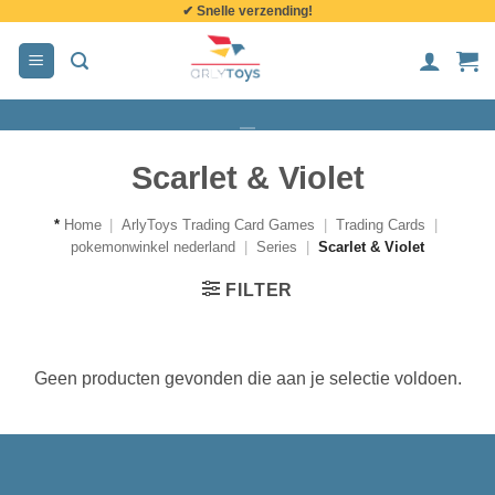
✔ Snelle verzending!
de
inhoud
Scarlet & Violet
*
Home
|
ArlyToys Trading Card Games
|
Trading Cards
|
pokemonwinkel nederland
|
Series
|
Scarlet & Violet
FILTER
Geen producten gevonden die aan je selectie voldoen.