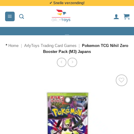
✔ Snelle verzending!
de
inhoud
*
Home
|
ArlyToys Trading Card Games
|
Pokemon TCG Nihil Zero
Booster Pack (M3) Japans