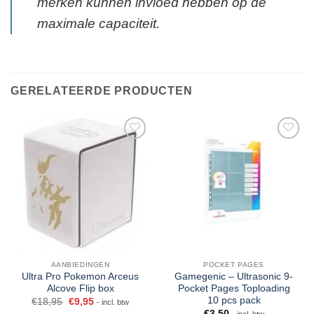
merken kunnen invloed hebben op de
maximale capaciteit.
GERELATEERDE PRODUCTEN
AANBIEDINGEN
POCKET PAGES
Ultra Pro Pokemon Arceus
Gamegenic – Ultrasonic 9-
Alcove Flip box
Pocket Pages Toploading
10 pcs pack
€
18,95
€
9,95
- incl. btw
€
3,50
- incl. btw