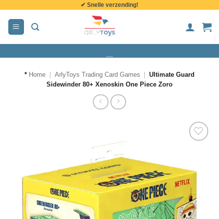
✔ Snelle verzending!
de
inhoud
*
Home
|
ArlyToys Trading Card Games
|
Ultimate Guard
Sidewinder 80+ Xenoskin One Piece Zoro