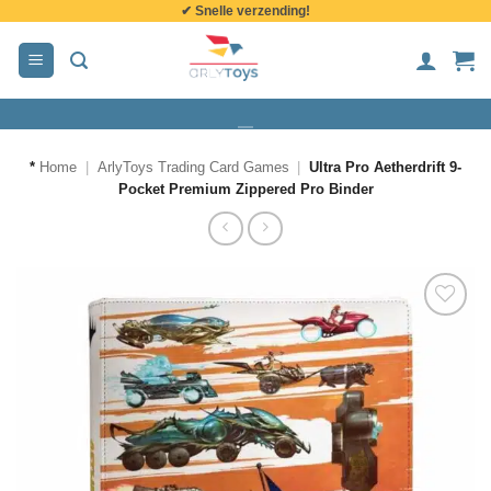
✔ Snelle verzending!
de
inhoud
*
Home
|
ArlyToys Trading Card Games
|
Ultra Pro Aetherdrift 9-
Pocket Premium Zippered Pro Binder