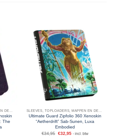
SLEEVES, TOPLOADERS, MAPPEN EN DECKBOX
SLEEVES, TOPLOADERS, MAPPEN EN DECKBOX
noskin
Ultimate Guard Zipfolio 360 Xenoskin
Ultra Pro 
: The
“Aetherdrift” Sab-Sunen, Luxa
a
Embodied
€
34,95
€
32,95
- incl. btw