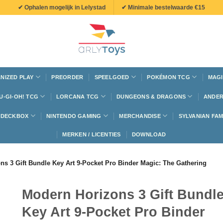
✔ Ophalen mogelijk in Lelystad
✔ Minimale bestelwaarde €15
NIZED PLAY
PREORDER
SPEELGOED
POKÉMON TCG
MAGI
U-GI-OH! TCG
LORCANA TCG
DUNGEONS & DRAGONS
ANDER
N DECKBOX
NINTENDO GAMING
MERCHANDISE
SYLVANIAN FAM
MERKEN / LICENTIES
DOWNLOAD
ns 3 Gift Bundle Key Art 9-Pocket Pro Binder Magic: The Gathering
Modern Horizons 3 Gift Bundl
Key Art 9-Pocket Pro Binder