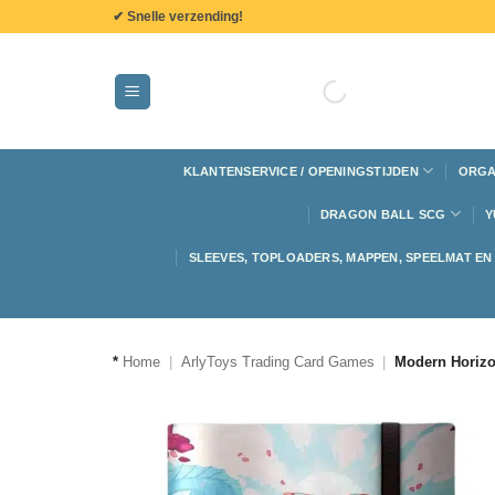
de
✔ Snelle verzending!
inhoud
KLANTENSERVICE / OPENINGSTIJDEN
ORGA
DRAGON BALL SCG
Y
SLEEVES, TOPLOADERS, MAPPEN, SPEELMAT E
*
Home
|
ArlyToys Trading Card Games
|
Modern Horizo