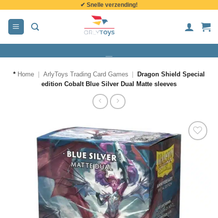
✔ Snelle verzending!
de
inhoud
*
Home
|
ArlyToys Trading Card Games
|
Dragon Shield Special
edition Cobalt Blue Silver Dual Matte sleeves