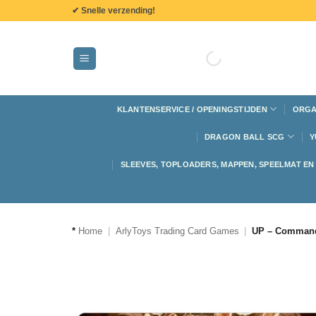
de
✔ Snelle verzending!
inhoud
KLANTENSERVICE / OPENINGSTIJDEN
ORGA
DRAGON BALL SCG
Y
SLEEVES, TOPLOADERS, MAPPEN, SPEELMAT E
*
Home
|
ArlyToys Trading Card Games
|
UP – Commande