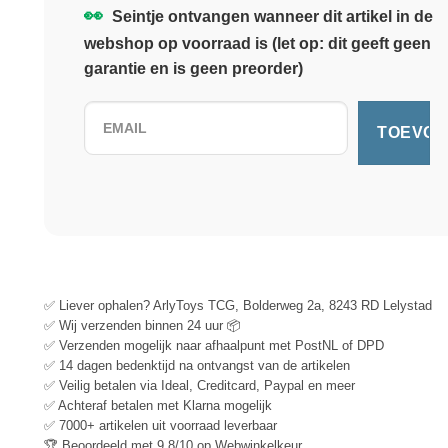
👀
Seintje ontvangen wanneer dit artikel in de
webshop op voorraad is (let op: dit geeft geen
garantie en is geen preorder)
✅ Liever ophalen? ArlyToys TCG, Bolderweg 2a, 8243 RD Lelystad
✅ Wij verzenden binnen 24 uur 📦
✅ Verzenden mogelijk naar afhaalpunt met PostNL of DPD
✅ 14 dagen bedenktijd na ontvangst van de artikelen
✅ Veilig betalen via Ideal, Creditcard, Paypal en meer
✅ Achteraf betalen met Klarna mogelijk
✅ 7000+ artikelen uit voorraad leverbaar
🏆 Beoordeeld met 9.8/10 op Webwinkelkeur