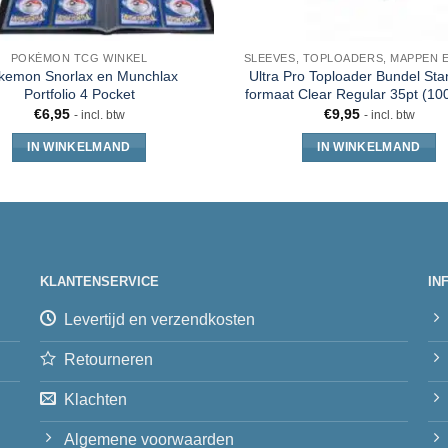
POKÉMON TCG WINKEL
kemon Snorlax en Munchlax
Ultra Pro Toploader Bundel St
Portfolio 4 Pocket
formaat Clear Regular 35pt (100
€
6,95
€
9,95
- incl. btw
- incl. btw
IN WINKELMAND
IN WINKELMAND
KLANTENSERVICE
IN
Levertijd en verzendkosten
Retourneren
Klachten
Algemene voorwaarden