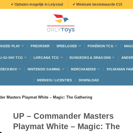
✔ Ophalen mogelijk in Lelystad
✔ Minimale bestelwaarde €15
NIZED PLAY
PREORDER
SPEELGOED
POKÉMON TCG
MAGI
U-GI-OH! TCG
LORCANA TCG
DUNGEONS & DRAGONS
ANDER
N DECKBOX
NINTENDO GAMING
MERCHANDISE
SYLVANIAN FAM
MERKEN / LICENTIES
DOWNLOAD
r Masters Playmat White – Magic: The Gathering
UP – Commander Masters
Playmat White – Magic: The