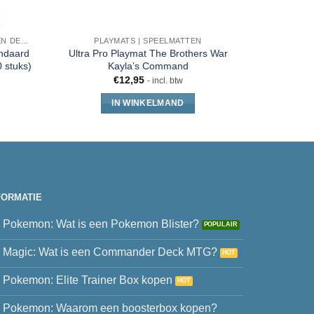
SLEEVES, TOPLOADERS, MAPPEN EN DECKBOX
PLAYMATS | SPEELMATTEN
PLA
andaard
Ultra Pro Playmat The Brothers War
Ultra Pr
 stuks)
Kayla’s Command
€
12,95
€
16
- incl. btw
IN WINKELMAND
FORMATIE
Pokemon: Wat is een Pokemon Blister?
Magic: Wat is een Commander Deck MTG?
Pokemon: Elite Trainer Box kopen
Pokemon: Waarom een boosterbox kopen?