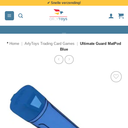
✔ Snelle verzending!
de
inhoud
*
Home
|
ArlyToys Trading Card Games
|
Ultimate Guard MatPod
Blue