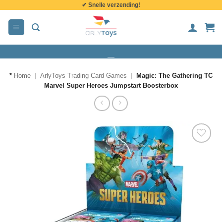
✔ Snelle verzending!
de
inhoud
*
Home
|
ArlyToys Trading Card Games
|
Magic: The Gathering TC
Marvel Super Heroes Jumpstart Boosterbox