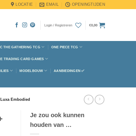
LOCATIE
EMAIL
OPENINGTIJDEN
Login / Registreren
€
0,00
C THE GATHERING TCG
ONE PIECE TCG
E TRADING CARD GAMES
ILIES
MODELBOUW
AANBIEDINGEN ✅
n, Luxa Embodied
Je zou ook kunnen
+
houden van …