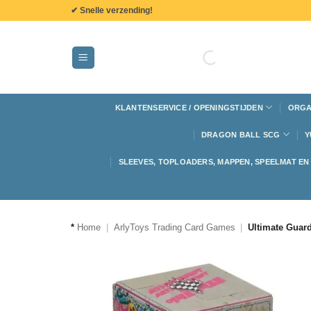
de
✔ Snelle verzending!
inhoud
KLANTENSERVICE / OPENINGSTIJDEN
ORGA
DRAGON BALL SCG
Y
SLEEVES, TOPLOADERS, MAPPEN, SPEELMAT E
*
Home
|
ArlyToys Trading Card Games
|
Ultimate Guar