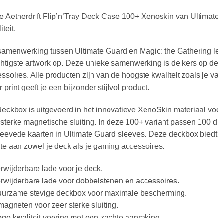
 Aetherdrift Flip’n’Tray Deck Case 100+ Xenoskin van Ultimat
iteit.
amenwerking tussen Ultimate Guard en Magic: the Gathering lev
htigste artwork op. Deze unieke samenwerking is de kers op de 
ssoires. Alle producten zijn van de hoogste kwaliteit zoals je 
r print geeft je een bijzonder stijlvol product.
eckbox is uitgevoerd in het innovatieve XenoSkin materiaal voor
sterke magnetische sluiting. In deze 100+ variant passen 100 
eevede kaarten in Ultimate Guard sleeves. Deze deckbox biedt 
te aan zowel je deck als je gaming accessoires.
rwijderbare lade voor je deck.
rwijderbare lade voor dobbelstenen en accessoires.
uurzame stevige deckbox voor maximale bescherming.
magneten voor zeer sterke sluiting.
ge kwaliteit voering met een zachte aanraking.