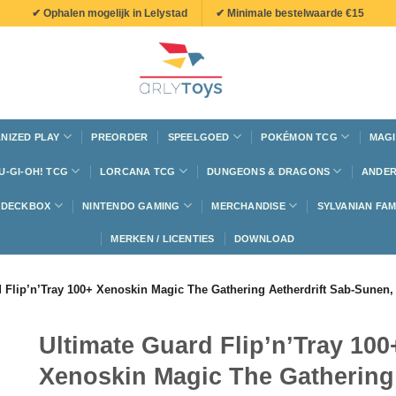
✔ Ophalen mogelijk in Lelystad
✔ Minimale bestelwaarde €15
NIZED PLAY
PREORDER
SPEELGOED
POKÉMON TCG
MAGI
U-GI-OH! TCG
LORCANA TCG
DUNGEONS & DRAGONS
ANDER
N DECKBOX
NINTENDO GAMING
MERCHANDISE
SYLVANIAN FAM
MERKEN / LICENTIES
DOWNLOAD
d Flip’n’Tray 100+ Xenoskin Magic The Gathering Aetherdrift Sab-Sune
Ultimate Guard Flip’n’Tray 100
Xenoskin Magic The Gathering