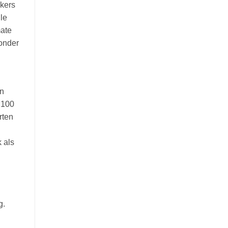
 kers
lle
mate
zonder
en
 100
rten
 als
g.