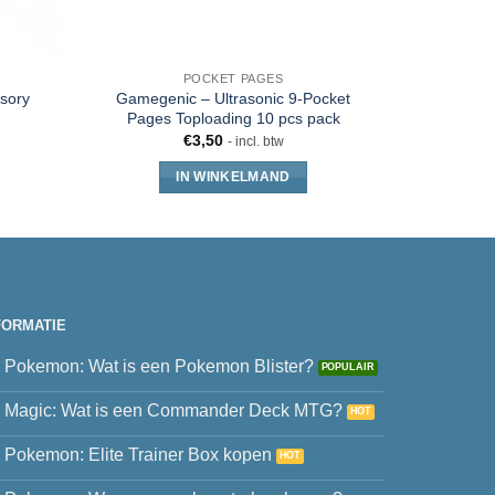
POCKET PAGES
sory
Gamegenic – Ultrasonic 9-Pocket
Ultra Pro 
Pages Toploading 10 pcs pack
formaat Cl
€
3,50
- incl. btw
IN WINKELMAND
FORMATIE
Pokemon: Wat is een Pokemon Blister?
Magic: Wat is een Commander Deck MTG?
Pokemon: Elite Trainer Box kopen