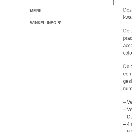
Deze
MERK
kwal
WINKEL INFO 🔻
De s
prac
acce
colo
De d
een 
gesl
ruim
– Ve
– Ve
– D
– 4 
– Ho