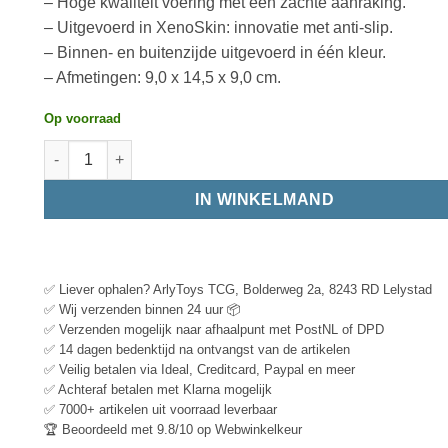
– Hoge kwaliteit voering met een zachte aanraking.
– Uitgevoerd in XenoSkin: innovatie met anti-slip.
– Binnen- en buitenzijde uitgevoerd in één kleur.
– Afmetingen: 9,0 x 14,5 x 9,0 cm.
Op voorraad
IN WINKELMAND
✅ Liever ophalen? ArlyToys TCG, Bolderweg 2a, 8243 RD Lelystad
✅ Wij verzenden binnen 24 uur 📦
✅ Verzenden mogelijk naar afhaalpunt met PostNL of DPD
✅ 14 dagen bedenktijd na ontvangst van de artikelen
✅ Veilig betalen via Ideal, Creditcard, Paypal en meer
✅ Achteraf betalen met Klarna mogelijk
✅ 7000+ artikelen uit voorraad leverbaar
🏆 Beoordeeld met 9.8/10 op Webwinkelkeur