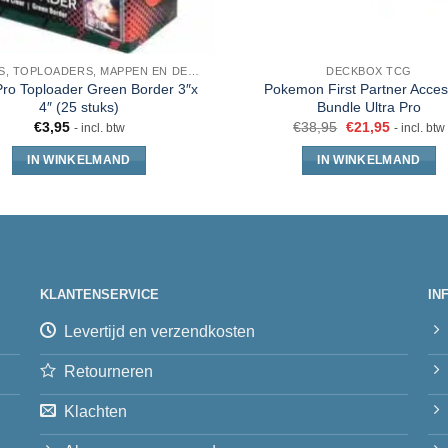
SLEEVES, TOPLOADERS, MAPPEN EN DECKBOX
DECKBOX TCG
Pro Toploader Green Border 3″x
Pokemon First Partner Acces
4″ (25 stuks)
Bundle Ultra Pro
€
3,95
€
38,95
€
21,95
- incl. btw
- incl. btw
IN WINKELMAND
IN WINKELMAND
KLANTENSERVICE
IN
Levertijd en verzendkosten
Retourneren
Klachten