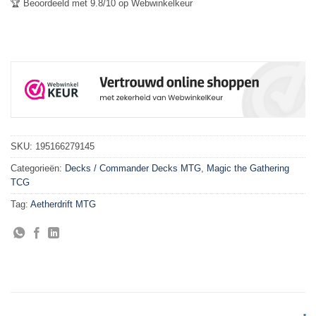
🏆 Beoordeeld met 9.8/10 op Webwinkelkeur
SKU:
195166279145
Categorieën:
Decks / Commander Decks MTG
,
Magic the Gathering
TCG
Tag:
Aetherdrift MTG