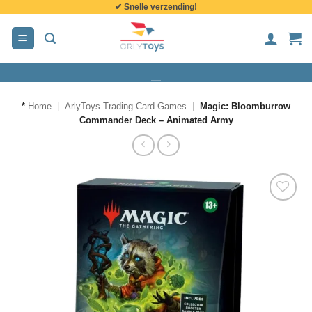
✔ Snelle verzending!
de
inhoud
*
Home
|
ArlyToys Trading Card Games
|
Magic: Bloomburrow
Commander Deck – Animated Army