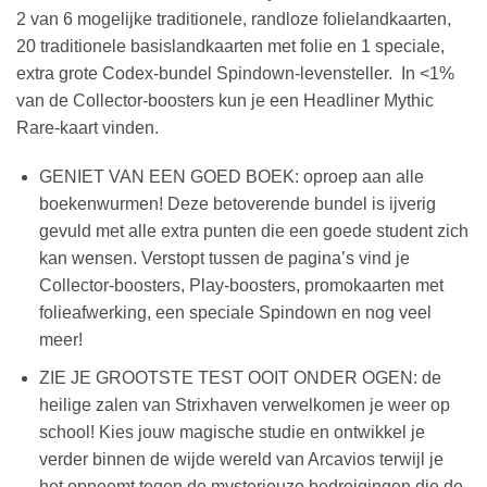
2 van 6 mogelijke traditionele, randloze folielandkaarten,
20 traditionele basislandkaarten met folie en 1 speciale,
extra grote Codex-bundel Spindown-levensteller. In <1%
van de Collector-boosters kun je een Headliner Mythic
Rare-kaart vinden.
GENIET VAN EEN GOED BOEK: oproep aan alle
boekenwurmen! Deze betoverende bundel is ijverig
gevuld met alle extra punten die een goede student zich
kan wensen. Verstopt tussen de pagina’s vind je
Collector-boosters, Play-boosters, promokaarten met
folieafwerking, een speciale Spindown en nog veel
meer!
ZIE JE GROOTSTE TEST OOIT ONDER OGEN: de
heilige zalen van Strixhaven verwelkomen je weer op
school! Kies jouw magische studie en ontwikkel je
verder binnen de wijde wereld van Arcavios terwijl je
het opneemt tegen de mysterieuze bedreigingen die de