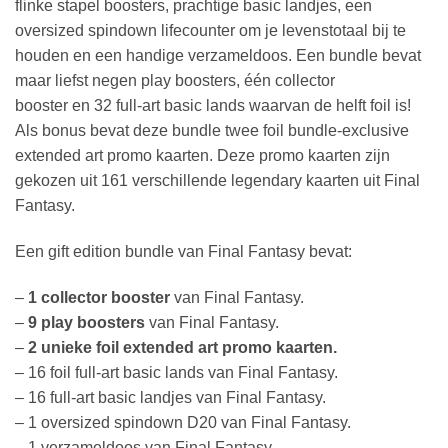
flinke stapel boosters, prachtige basic landjes, een
oversized spindown lifecounter om je levenstotaal bij te
houden en een handige verzameldoos. Een bundle bevat
maar liefst negen play boosters, één collector
booster en 32 full-art basic lands waarvan de helft foil is!
Als bonus bevat deze bundle twee foil bundle-exclusive
extended art promo kaarten. Deze promo kaarten zijn
gekozen uit 161 verschillende legendary kaarten uit Final
Fantasy.
Een gift edition bundle van Final Fantasy bevat:
–
1 collector booster
van Final Fantasy.
–
9 play boosters
van Final Fantasy.
–
2 unieke foil extended art promo kaarten.
– 16 foil full-art basic lands van Final Fantasy.
– 16 full-art basic landjes van Final Fantasy.
– 1 oversized spindown D20 van Final Fantasy.
– 1 verzameldoos van Final Fantasy.