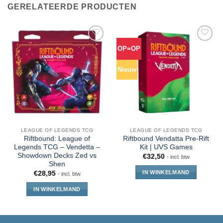
GERELATEERDE PRODUCTEN
OP=OP
Nieuw
LEAGUE OF LEGENDS TCG
LEAGUE OF LEGENDS TCG
Riftbound: League of
Riftbound Vendatta Pre-Rift
Legends TCG – Vendetta –
Kit | UVS Games
Showdown Decks Zed vs
€
32,50
- incl. btw
Shen
IN WINKELMAND
€
28,95
- incl. btw
IN WINKELMAND