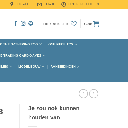
LOCATIE
EMAIL
OPENINGTIJDEN
Login / Registreren
€
0,00
C THE GATHERING TCG
ONE PIECE TCG
E TRADING CARD GAMES
ILIES
MODELBOUW
AANBIEDINGEN ✅
Je zou ook kunnen
8
houden van …