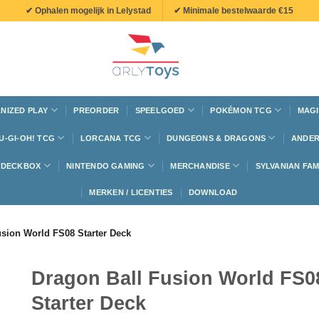
✔ Ophalen mogelijk in Lelystad
✔ Minimale bestelwaarde €15
NIZED PLAY
PREORDER
SPEELGOED
POKÉMON TCG
MAGI
U-GI-OH! TCG
LORCANA TCG
DUNGEONS & DRAGONS
ANDER
N DECKBOX
NINTENDO GAMING
MERCHANDISE
SYLVANIAN FAM
MERKEN / LICENTIES
DOWNLOAD
usion World FS08 Starter Deck
Dragon Ball Fusion World FS0
Starter Deck