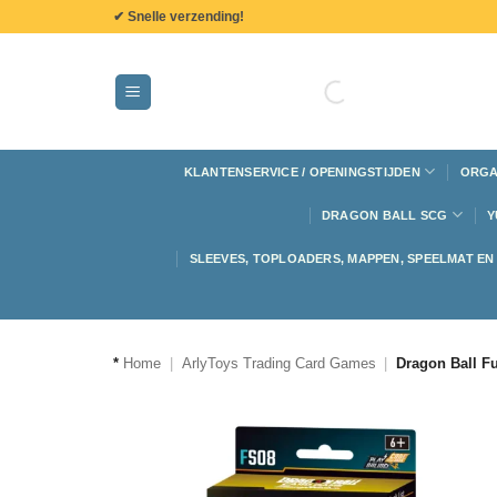
de
✔ Snelle verzending!
inhoud
KLANTENSERVICE / OPENINGSTIJDEN
ORGA
DRAGON BALL SCG
Y
SLEEVES, TOPLOADERS, MAPPEN, SPEELMAT E
*
Home
|
ArlyToys Trading Card Games
|
Dragon Ball F