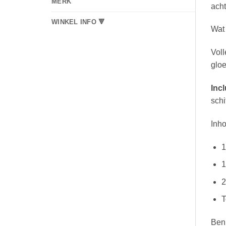
MERK
acht
WINKEL INFO 🔻
Wat
Voll
glo
Inc
schi
Inho
1
1
2
T
Ben 