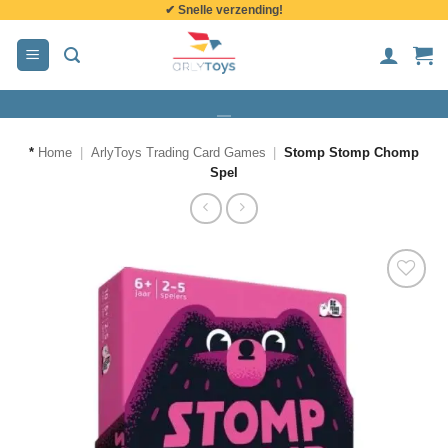
✔ Snelle verzending!
de
inhoud
*
Home
|
ArlyToys Trading Card Games
|
Stomp Stomp Chomp
Spel