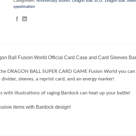
Categorieën:
Anniversary Boxen
,
Dragon Ball SCG
,
Dragon Ball Slee
speelmatten
on Ball Fusion World Official Card Case and Card Sleeves Bar
 the DRAGON BALL SUPER CARD GAME Fusion World you can now 
 divider, sleeves, a reprint card, and an energy marker!
s with illustrations of raging Bardock can heat up your battle!
usive items with Bardock design!