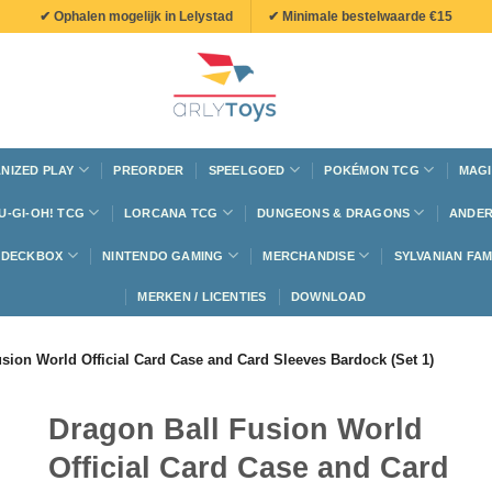
✔ Ophalen mogelijk in Lelystad
✔ Minimale bestelwaarde €15
NIZED PLAY
PREORDER
SPEELGOED
POKÉMON TCG
MAGI
U-GI-OH! TCG
LORCANA TCG
DUNGEONS & DRAGONS
ANDER
N DECKBOX
NINTENDO GAMING
MERCHANDISE
SYLVANIAN FAM
MERKEN / LICENTIES
DOWNLOAD
sion World Official Card Case and Card Sleeves Bardock (Set 1)
Dragon Ball Fusion World
Official Card Case and Card