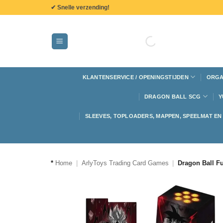
de
✔ Snelle verzending!
inhoud
KLANTENSERVICE / OPENINGSTIJDEN
ORGA
DRAGON BALL SCG
Y
SLEEVES, TOPLOADERS, MAPPEN, SPEELMAT E
*
Home
|
ArlyToys Trading Card Games
|
Dragon Ball Fu