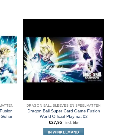
LMATTEN
DRAGON BALL SLEEVES EN SPEELMATTEN
DRAGON BA
Fusion
Dragon Ball Super Card Game Fusion
Dragon Ba
n Gohan
World Official Playmat 02
Officia
€
27,95
- incl. btw
IN WINKELMAND