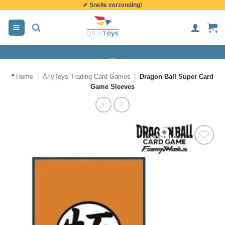
✔ Snelle verzending!
de
inhoud
*
Home
|
ArlyToys Trading Card Games
|
Dragon Ball Super Card
Game Sleeves