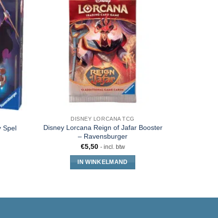
DISNEY LORCANA TCG
L
Disney Lorcana Reign of Jafar Booster
 Spel
Disney Lo
– Ravensburger
€
5,50
- incl. btw
IN WINKELMAND