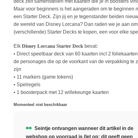
deck zelf samenstellen met kaarten die je in boosters vin
Maar voor beginners is het aangeraden om te beginnen 
een Starter Deck. Zijn jij en je tegenstander beiden nieuw
de wereld van Disney Lorcana? Dan raden we je aan om
(verschillende) Starter Decks te kopen, een voor elke spe
Elk
Disney Lorcana Starter Deck
bevat:
• Direct speelbaar deck van 60 kaarten incl 2 foliekaarte
de personages die op de voorkant van de verpakking te z
zijn
• 11 markers (game tokens)
• Spelregels
• 1 boosterpack met 12 willekeurige kaarten
Momenteel niet beschikbaar
👀
Seintje ontvangen wanneer dit artikel in de
webshop op voorraad is (let op: dit geeft geen