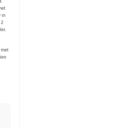
d.
met
 in
 2
ler.
n met
ien