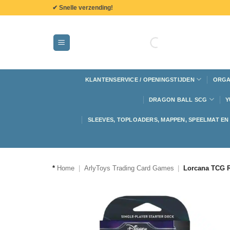
de
✔ Snelle verzending!
inhoud
KLANTENSERVICE / OPENINGSTIJDEN
ORGA
DRAGON BALL SCG
Y
SLEEVES, TOPLOADERS, MAPPEN, SPEELMAT E
*
Home
|
ArlyToys Trading Card Games
|
Lorcana TCG Ri