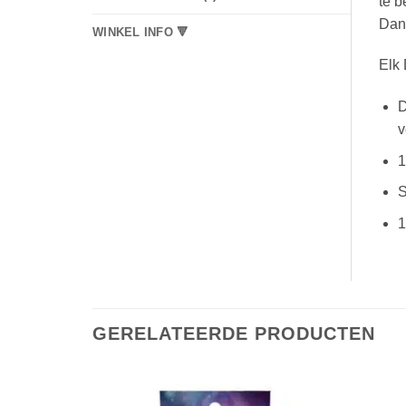
te b
Dan 
WINKEL INFO 🔻
Elk 
D
v
1
S
1
GERELATEERDE PRODUCTEN