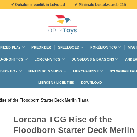
✔ Ophalen mogelijk in Lelystad
✔ Minimale bestelwaarde €15
NIZED PLAY
PREORDER
SPEELGOED
POKÉMON TCG
MAGI
U-GI-OH! TCG
LORCANA TCG
DUNGEONS & DRAGONS
ANDER
N DECKBOX
NINTENDO GAMING
MERCHANDISE
SYLVANIAN FAM
MERKEN / LICENTIES
DOWNLOAD
se of the Floodborn Starter Deck Merlin Tiana
Lorcana TCG Rise of the
Floodborn Starter Deck Merlin