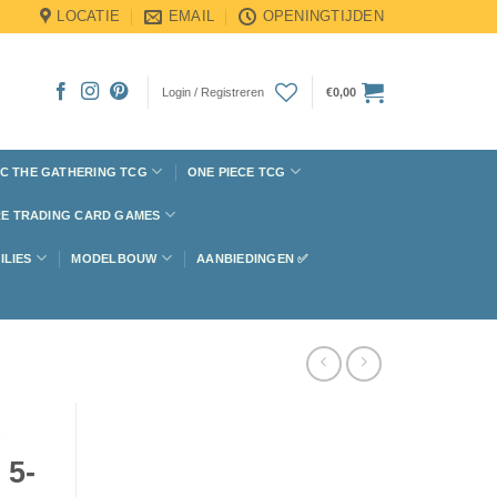
LOCATIE
EMAIL
OPENINGTIJDEN
Login / Registreren
€
0,00
C THE GATHERING TCG
ONE PIECE TCG
E TRADING CARD GAMES
ILIES
MODELBOUW
AANBIEDINGEN ✅
e
 5-