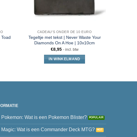
RO
CADEAU'S ONDER DE 10 EURO
o Toad
Tegeltje met tekst | Never Waste Your
Mario +
Diamonds On A Hoe | 10x10cm
€
8,95
- incl. btw
IN WINKELMAND
FORMATIE
Pokemon: Wat is een Pokemon Blister?
Magic: Wat is een Commander Deck MTG?