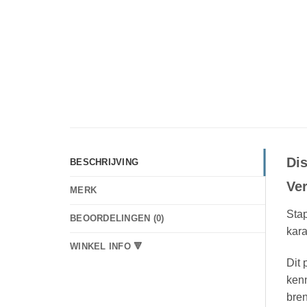
Dis
BESCHRIJVING
Ve
MERK
Stap
BEOORDELINGEN (0)
kara
WINKEL INFO 🔻
Dit 
kenn
bren