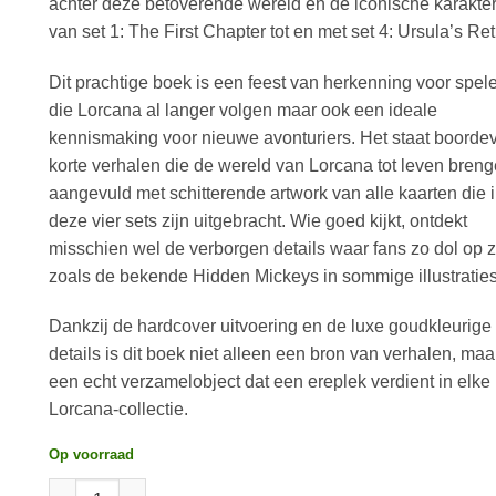
achter deze betoverende wereld en de iconische karakter
van set 1: The First Chapter tot en met set 4: Ursula’s Ret
Dit prachtige boek is een feest van herkenning voor spel
die Lorcana al langer volgen maar ook een ideale
kennismaking voor nieuwe avonturiers. Het staat boorde
korte verhalen die de wereld van Lorcana tot leven breng
aangevuld met schitterende artwork van alle kaarten die 
deze vier sets zijn uitgebracht. Wie goed kijkt, ontdekt
misschien wel de verborgen details waar fans zo dol op z
zoals de bekende Hidden Mickeys in sommige illustraties
Dankzij de hardcover uitvoering en de luxe goudkleurige
details is dit boek niet alleen een bron van verhalen, maa
een echt verzamelobject dat een ereplek verdient in elke
Lorcana-collectie.
Op voorraad