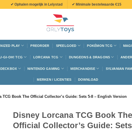
✔ Ophalen mogelijk in Lelystad
✔ Minimale bestelwaarde €15
NIZED PLAY
PREORDER
SPEELGOED
POKÉMON TCG
MAGI
U-GI-OH! TCG
LORCANA TCG
DUNGEONS & DRAGONS
ANDER
N DECKBOX
NINTENDO GAMING
MERCHANDISE
SYLVANIAN FAM
MERKEN / LICENTIES
DOWNLOAD
 TCG Book The Official Collector’s Guide: Sets 5-8 – English Version
Disney Lorcana TCG Book Th
Official Collector’s Guide: Sets