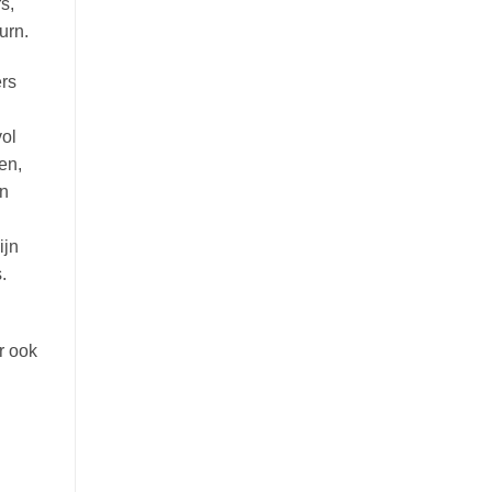
s,
urn.
ers
vol
en,
in
ijn
.
r ook