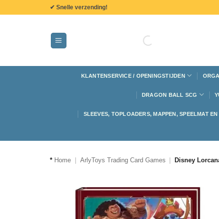
de
✔ Snelle verzending!
inhoud
KLANTENSERVICE / OPENINGSTIJDEN
ORGA
DRAGON BALL SCG
Y
SLEEVES, TOPLOADERS, MAPPEN, SPEELMAT E
*
Home
|
ArlyToys Trading Card Games
|
Disney Lorcana