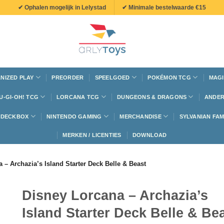
✔ Ophalen mogelijk in Lelystad
✔ Minimale bestelwaarde €15
NIZED PLAY
PREORDER
SPEELGOED
POKÉMON TCG
MAGI
U-GI-OH! TCG
LORCANA TCG
DUNGEONS & DRAGONS
ANDER
N DECKBOX
NINTENDO GAMING
MERCHANDISE
SYLVANIAN FAM
MERKEN / LICENTIES
DOWNLOAD
 – Archazia’s Island Starter Deck Belle & Beast
Disney Lorcana – Archazia’s
Island Starter Deck Belle & Be