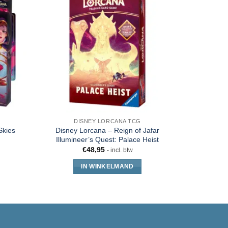
DISNEY LORCANA TCG
Skies
Disney Lorcana – Reign of Jafar
Disney Lor
Illumineer’s Quest: Palace Heist
Collector’
€
48,95
- incl. btw
IN WINKELMAND