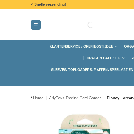
de
✔ Snelle verzending!
inhoud
KLANTENSERVICE / OPENINGSTIJDEN
ORGA
DRAGON BALL SCG
Y
SLEEVES, TOPLOADERS, MAPPEN, SPEELMAT E
*
Home
|
ArlyToys Trading Card Games
|
Disney Lorcana