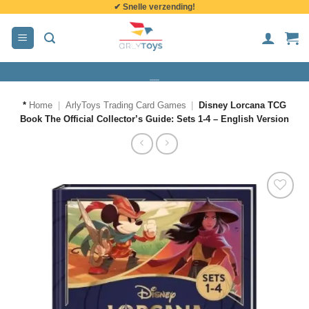
✔ Snelle verzending!
de
inhoud
*
Home
|
ArlyToys Trading Card Games
|
Disney Lorcana TCG
Book The Official Collector’s Guide: Sets 1-4 – English Version