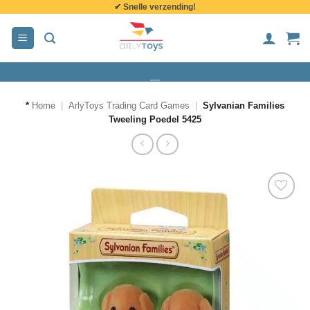
✔ Snelle verzending!
de
inhoud
*
Home
|
ArlyToys Trading Card Games
|
Sylvanian Families
Tweeling Poedel 5425