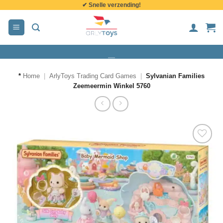
✔ Snelle verzending!
de
inhoud
*
Home
|
ArlyToys Trading Card Games
|
Sylvanian Families
Zeemeermin Winkel 5760