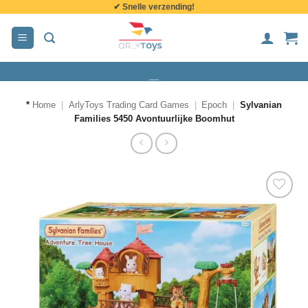
✔ Snelle verzending!
de
inhoud
*
Home
|
ArlyToys Trading Card Games
|
Epoch
|
Sylvanian
Families 5450 Avontuurlijke Boomhut