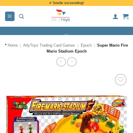
✔ Snelle verzending!
de
inhoud
*
Home
|
ArlyToys Trading Card Games
|
Epoch
|
Super Mario Fire
Mario Stadium Epoch