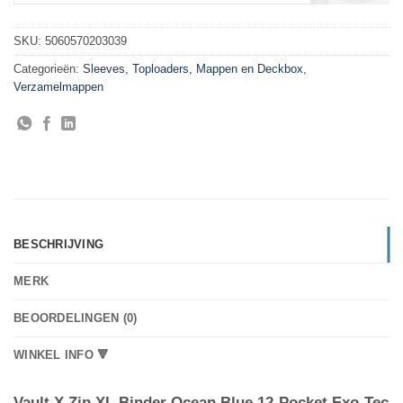
SKU:
5060570203039
Categorieën:
Sleeves, Toploaders, Mappen en Deckbox
,
Verzamelmappen
BESCHRIJVING
MERK
BEOORDELINGEN (0)
WINKEL INFO 🔻
Vault X Zip XL Binder Ocean Blue 12-Pocket Exo-Tec