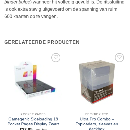
binder bulge
) wanneer hij volledig gevuld is. De ritssluiting
is ook extra stevig uitgevoerd om de spanning van ruim
600 kaarten op te vangen.
GERELATEERDE PRODUCTEN
POCKET PAGES
DECKBOX TCG
Gamegenic Sideloading 18
Ultra Pro Combo –
Pocket Pages Display Zwart
Toploaders, sleeves en
deckbox
€
22,95
- incl. btw