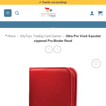
✔ Snelle verzending!
de
inhoud
*
Home
|
ArlyToys Trading Card Games
|
Ultra Pro Vivid 4-pocket
zippered Pro-Binder Rood