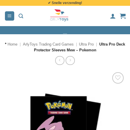
✔ Snelle verzending!
de
inhoud
*
Home
|
ArlyToys Trading Card Games
|
Ultra Pro
|
Ultra Pro Deck
Protector Sleeves Mew – Pokemon