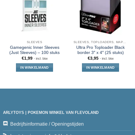
SLEEVES
SLEEVES, TOPLOADERS, MAPPEN EN DECKBOX
Gamegenic Inner Sleeves
Ultra Pro Toploader Black
(Just Sleeves) – 100 stuks
border 3″ x 4″ (25 stuks)
€
1,99
€
3,95
- incl. btw
- incl. btw
IN WINKELMAND
IN WINKELMAND
ARLYTOYS | POKEMON WINKEL VAN FLEVOLAND
Bedrijfsinformatie / Openingstijden