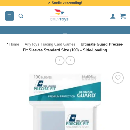
✔ Snelle verzending!
de
inhoud
*
Home
|
ArlyToys Trading Card Games
|
Ultimate Guard Precise-
Fit Sleeves Standard Size (100) – Side-Loading