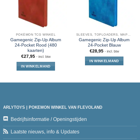
POKÉMON TCG WINKEL
SLEEVES, TOPLOADERS, MAPPEN EN DECKBOX
Gamegenic Zip-Up Album
Gamegenic Zip-Up Album
24-Pocket Rood (480
24-Pocket Blauw
kaarten)
€
28,95
- incl. btw
€
27,95
- incl. btw
IN WINKELMAND
IN WINKELMAND
ARLYTOYS | POKEMON WINKEL VAN FLEVOLAND
Bedrijfsinformatie / Openingstijden
Laatste nieuws, info & Updates