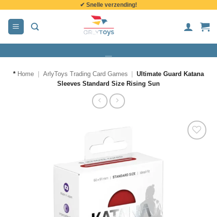
✔ Snelle verzending!
de
inhoud
*
Home
|
ArlyToys Trading Card Games
|
Ultimate Guard Katana
Sleeves Standard Size Rising Sun