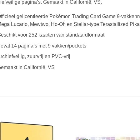
iefveilige pagina’s. Gemaakt in Californië, VS.
fficieel gelicentieerde Pokémon Trading Card Game 9-vakken
ega Lucario, Mewtwo, Ho-Oh en Stellar-type Terastallized Pik
eschikt voor 252 kaarten van standaardformaat
evat 14 pagina’s met 9 vakken/pockets
rchiefveilig, zuurvrij en PVC-vrij
emaakt in Californië, VS