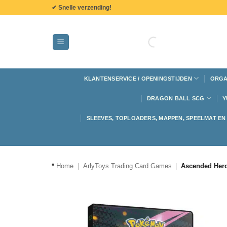
de
✔ Snelle verzending!
inhoud
KLANTENSERVICE / OPENINGSTIJDEN
ORGA
DRAGON BALL SCG
Y
SLEEVES, TOPLOADERS, MAPPEN, SPEELMAT E
*
Home
|
ArlyToys Trading Card Games
|
Ascended Hero