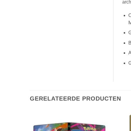
arch
O
M
G
B
A
G
GERELATEERDE PRODUCTEN