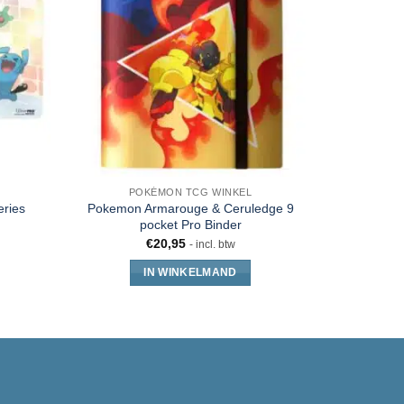
POKÉMON TCG WINKEL
PO
eries
Pokemon Armarouge & Ceruledge 9
Ultra Pro 
pocket Pro Binder
€
20,95
- incl. btw
IN WINKELMAND