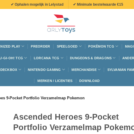
✔ Ophalen mogelijk in Lelystad
✔ Minimale bestelwaarde €15
NIZED PLAY
PREORDER
SPEELGOED
POKÉMON TCG
MAGI
U-GI-OH! TCG
LORCANA TCG
DUNGEONS & DRAGONS
ANDER
N DECKBOX
NINTENDO GAMING
MERCHANDISE
SYLVANIAN FAM
MERKEN / LICENTIES
DOWNLOAD
es 9-Pocket Portfolio Verzamelmap Pokemon
Ascended Heroes 9-Pocket
Portfolio Verzamelmap Pokem