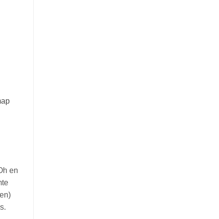
map
Oh en
mte
en)
s.