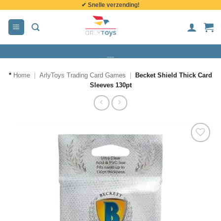
✔ Snelle verzending!
de
inhoud
*
Home
|
ArlyToys Trading Card Games
|
Becket Shield Thick Card
Sleeves 130pt