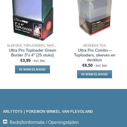
SLEEVES, TOPLOADERS, MAPPEN EN DECKBOX
DECKBOX TCG
Ultra Pro Toploader Green
Ultra Pro Combo –
Border 3″x 4″ (25 stuks)
Toploaders, sleeves en
deckbox
€
3,95
- incl. btw
€
6,50
- incl. btw
IN WINKELMAND
IN WINKELMAND
ARLYTOYS | POKEMON WINKEL VAN FLEVOLAND
Bedrijfsinformatie / Openingstijden