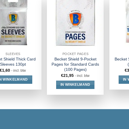
SLEEVES
POCKET PAGES
t Shield Thick Card
Becket Shield 9-Pocket
Becket 
Sleeves 130pt
Pages for Standard Cards
(100 Pages)
€
1,60
€
- incl. btw
€
21,95
- incl. btw
IN WINKELMAND
IN
IN WINKELMAND