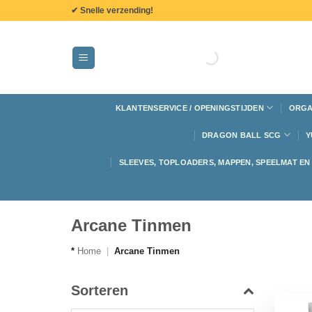
de
✔ Snelle verzending!
inhoud
KLANTENSERVICE / OPENINGSTIJDEN
ORGA
DRAGON BALL SCG
Y
SLEEVES, TOPLOADERS, MAPPEN, SPEELMAT E
Arcane Tinmen
*
Home
|
Arcane Tinmen
Sorteren