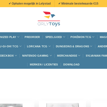
✔ Ophalen mogelijk in Lelystad
✔ Minimale bestelwaarde €15
NIZED PLAY
PREORDER
SPEELGOED
POKÉMON TCG
MAGI
U-GI-OH! TCG
LORCANA TCG
DUNGEONS & DRAGONS
ANDER
N DECKBOX
NINTENDO GAMING
MERCHANDISE
SYLVANIAN FAM
MERKEN / LICENTIES
DOWNLOAD