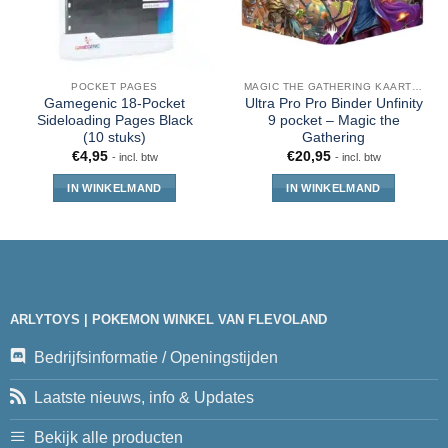
POCKET PAGES
MAGIC THE GATHERING KAARTEN
Gamegenic 18-Pocket
Ultra Pro Pro Binder Unfinity
Sideloading Pages Black
9 pocket – Magic the
(10 stuks)
Gathering
€
4,95
€
20,95
- incl. btw
- incl. btw
IN WINKELMAND
IN WINKELMAND
ARLYTOYS | POKEMON WINKEL VAN FLEVOLAND
Bedrijfsinformatie / Openingstijden
Laatste nieuws, info & Updates
Bekijk alle producten