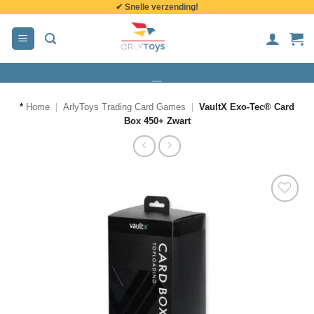
✔ Snelle verzending!
de
inhoud
*
Home
|
ArlyToys Trading Card Games
|
VaultX Exo-Tec® Card
Box 450+ Zwart