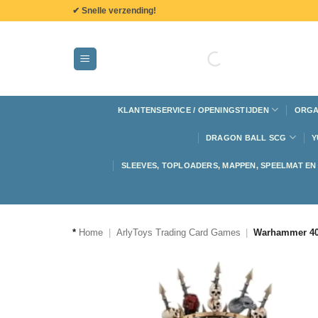
de
✔ Snelle verzending!
inhoud
KLANTENSERVICE / OPENINGSTIJDEN
ORGA
DRAGON BALL SCG
Y
SLEEVES, TOPLOADERS, MAPPEN, SPEELMAT E
*
Home
|
ArlyToys Trading Card Games
|
Warhammer 40,