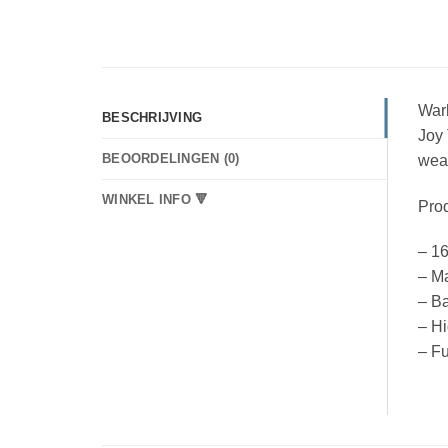
War
BESCHRIJVING
Joy 
BEOORDELINGEN (0)
wea
WINKEL INFO 🔻
Prod
– 16
– Ma
– B
– Hi
– Fu