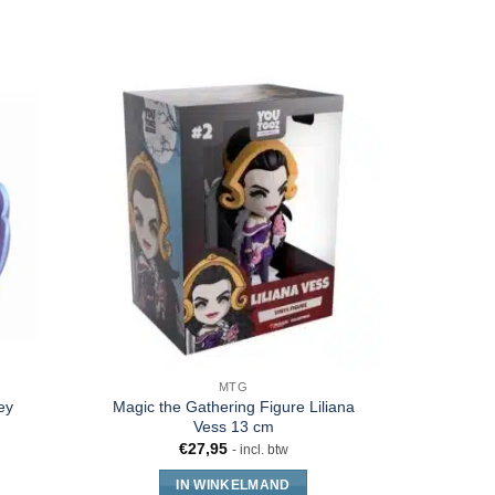
MTG
ey
Magic the Gathering Figure Liliana
A Minecraf
Vess 13 cm
€
27,95
- incl. btw
IN WINKELMAND