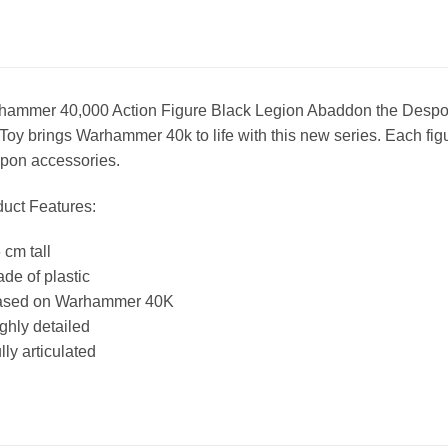
hammer 40,000 Action Figure Black Legion Abaddon the Despoil
Toy brings Warhammer 40k to life with this new series. Each fi
pon accessories.
uct Features:
 cm tall
de of plastic
ased on Warhammer 40K
ghly detailed
lly articulated