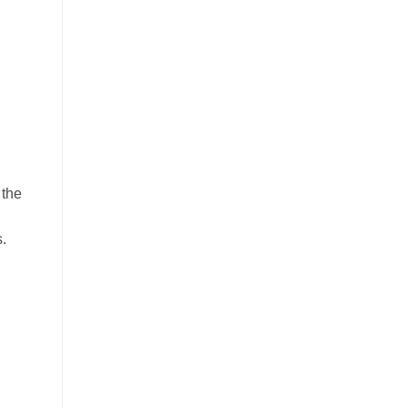
 the
.