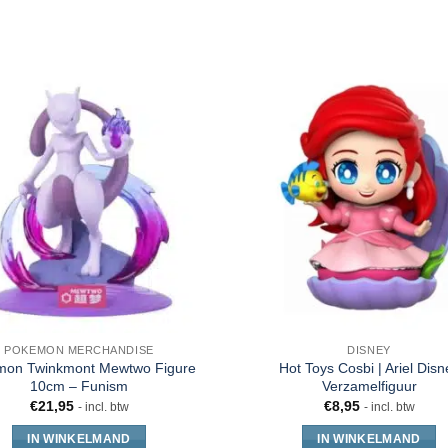
POKEMON MERCHANDISE
DISNEY
mon Twinkmont Mewtwo Figure
Hot Toys Cosbi | Ariel Disn
10cm – Funism
Verzamelfiguur
€
21,95
€
8,95
- incl. btw
- incl. btw
IN WINKELMAND
IN WINKELMAND