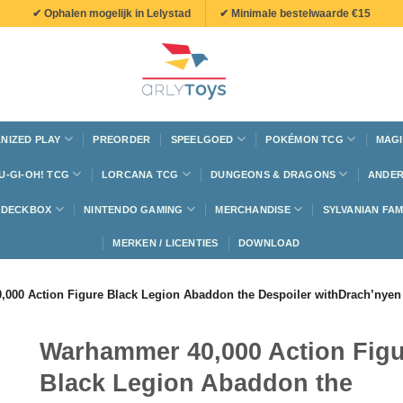
✔ Ophalen mogelijk in Lelystad
✔ Minimale bestelwaarde €15
NIZED PLAY
PREORDER
SPEELGOED
POKÉMON TCG
MAGI
U-GI-OH! TCG
LORCANA TCG
DUNGEONS & DRAGONS
ANDER
N DECKBOX
NINTENDO GAMING
MERCHANDISE
SYLVANIAN FAM
MERKEN / LICENTIES
DOWNLOAD
000 Action Figure Black Legion Abaddon the Despoiler withDrach’nyen 
Warhammer 40,000 Action Fig
Black Legion Abaddon the