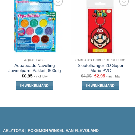
AQUABEADS
CADEAU'S ONDER DE 10 EURO
Aquabeads Navulling
Sleutelhanger 2D Super
Juweelparel Pakket, 800dlg
Mario PVC
€
6,95
€
4,95
€
2,95
- incl. btw
- incl. btw
IN WINKELMAND
IN WINKELMAND
ARLYTOYS | POKEMON WINKEL VAN FLEVOLAND