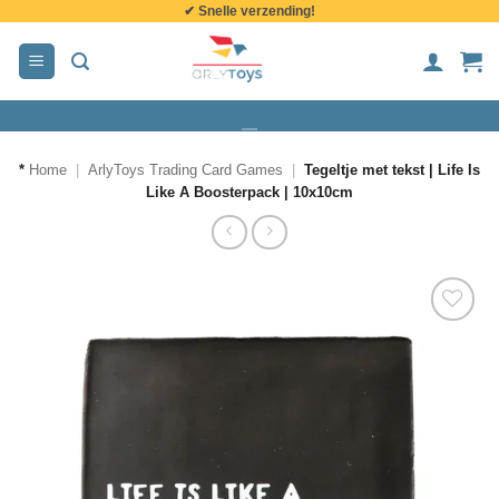
✔ Snelle verzending!
de
inhoud
*
Home
|
ArlyToys Trading Card Games
|
Tegeltje met tekst | Life Is
Like A Boosterpack | 10x10cm