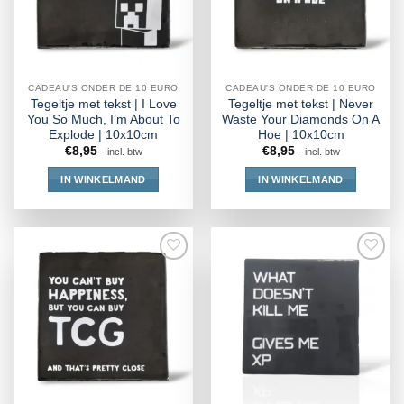
CADEAU'S ONDER DE 10 EURO
CADEAU'S ONDER DE 10 EURO
Tegeltje met tekst | I Love
Tegeltje met tekst | Never
You So Much, I’m About To
Waste Your Diamonds On A
Explode | 10x10cm
Hoe | 10x10cm
€
8,95
€
8,95
- incl. btw
- incl. btw
IN WINKELMAND
IN WINKELMAND