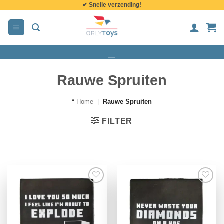
✔ Snelle verzending!
de
inhoud
Rauwe Spruiten
*
Home
|
Rauwe Spruiten
FILTER