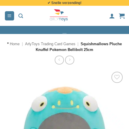
✔ Snelle verzending!
de
inhoud
*
Home
|
ArlyToys Trading Card Games
|
Squishmallows Pluche
Knuffel Pokemon Bellibolt 25cm