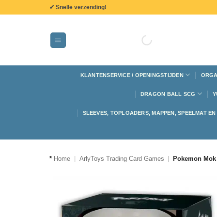
de
✔ Snelle verzending!
inhoud
KLANTENSERVICE / OPENINGSTIJDEN
ORGA
DRAGON BALL SCG
Y
SLEEVES, TOPLOADERS, MAPPEN, SPEELMAT E
*
Home
|
ArlyToys Trading Card Games
|
Pokemon Mok 