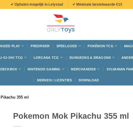
✔ Ophalen mogelijk in Lelystad
✔ Minimale bestelwaarde €15
NIZED PLAY
PREORDER
SPEELGOED
POKÉMON TCG
MAGI
U-GI-OH! TCG
LORCANA TCG
DUNGEONS & DRAGONS
ANDER
N DECKBOX
NINTENDO GAMING
MERCHANDISE
SYLVANIAN FAM
MERKEN / LICENTIES
DOWNLOAD
Pikachu 355 ml
Pokemon Mok Pikachu 355 ml