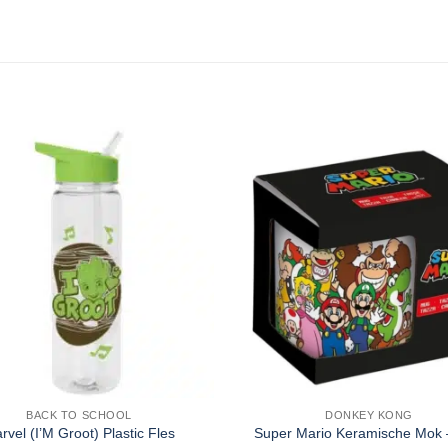
BACK TO SCHOOL
DONKEY KONG
rvel (I’M Groot) Plastic Fles
Super Mario Keramische Mok 