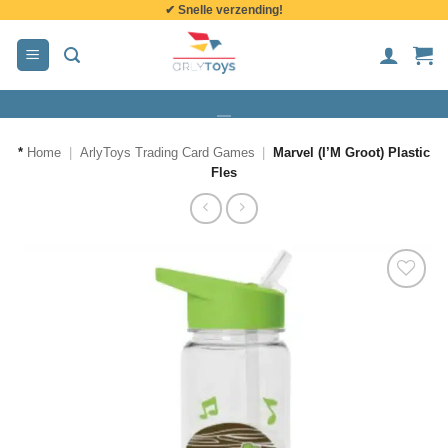
✔ Snelle verzending!
de
inhoud
*
Home
|
ArlyToys Trading Card Games
|
Marvel (I’M Groot) Plastic
Fles