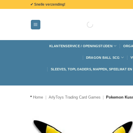
de
✔ Snelle verzending!
inhoud
KLANTENSERVICE / OPENINGSTIJDEN
ORGA
DRAGON BALL SCG
Y
SLEEVES, TOPLOADERS, MAPPEN, SPEELMAT E
*
Home
|
ArlyToys Trading Card Games
|
Pokemon Kuss