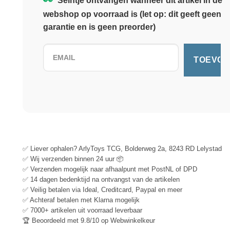
Seintje ontvangen wanneer dit artikel in de
webshop op voorraad is (let op: dit geeft geen
garantie en is geen preorder)
✅ Liever ophalen? ArlyToys TCG, Bolderweg 2a, 8243 RD Lelystad
✅ Wij verzenden binnen 24 uur 📦
✅ Verzenden mogelijk naar afhaalpunt met PostNL of DPD
✅ 14 dagen bedenktijd na ontvangst van de artikelen
✅ Veilig betalen via Ideal, Creditcard, Paypal en meer
✅ Achteraf betalen met Klarna mogelijk
✅ 7000+ artikelen uit voorraad leverbaar
🏆 Beoordeeld met 9.8/10 op Webwinkelkeur