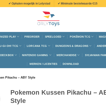
✔ Ophalen mogelijk in Lelystad
✔ Minimale bestelwaarde €15
NIZED PLAY
PREORDER
SPEELGOED
POKÉMON TCG
MAGI
U-GI-OH! TCG
LORCANA TCG
DUNGEONS & DRAGONS
ANDER
N DECKBOX
NINTENDO GAMING
MERCHANDISE
SYLVANIAN FAM
MERKEN / LICENTIES
DOWNLOAD
en Pikachu – ABY Style
Pokemon Kussen Pikachu – A
Style