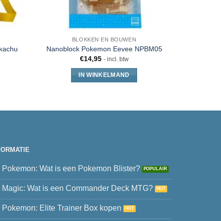
BLOKKEN EN BOUWEN
Pokémo
ikachu
Nanoblock Pokemon Eevee NPBM05
K
€
14,95
- incl. btw
IN WINKELMAND
FORMATIE
Pokemon: Wat is een Pokemon Blister?
Magic: Wat is een Commander Deck MTG?
Pokemon: Elite Trainer Box kopen