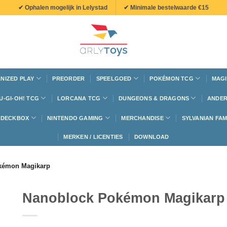
✔ Ophalen mogelijk in Lelystad
✔ Minimale bestelwaarde €15
NIZED PLAY
PREORDER
SPEELGOED
POKÉMON TCG
MAGI
U-GI-OH! TCG
LORCANA TCG
DUNGEONS & DRAGONS
ANDER
N DECKBOX
NINTENDO GAMING
MERCHANDISE
SYLVANIAN FAM
MERKEN / LICENTIES
DOWNLOAD
kémon Magikarp
Nanoblock Pokémon Magikarp