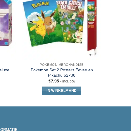
POKEMON MERCHANDISE
PO
eluxe
Pokemon Set 2 Posters Eevee en
Pokemon B
Pikachu 52×38
€
7,95
- incl. btw
IN WINKELMAND
FORMATIE