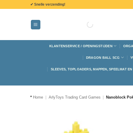
de
✔ Snelle verzending!
inhoud
KLANTENSERVICE / OPENINGSTIJDEN
ORGA
DRAGON BALL SCG
Y
SLEEVES, TOPLOADERS, MAPPEN, SPEELMAT E
*
Home
|
ArlyToys Trading Card Games
|
Nanoblock Po