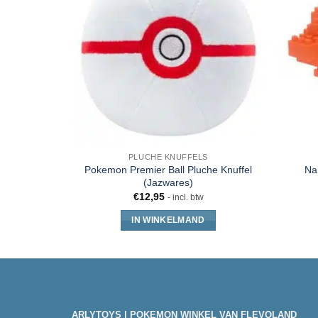
PLUCHE KNUFFELS
Pokemon Premier Ball Pluche Knuffel
Na
(Jazwares)
€
12,95
- incl. btw
IN WINKELMAND
ARLYTOYS | POKEMON WINKEL VAN FLEVOLAND