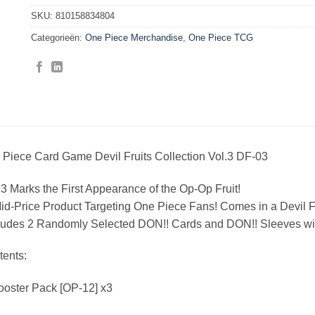
SKU:
810158834804
Categorieën:
One Piece Merchandise
,
One Piece TCG
Piece Card Game Devil Fruits Collection Vol.3 DF-03
 3 Marks the First Appearance of the Op-Op Fruit!
id-Price Product Targeting One Piece Fans! Comes in a Devil F
cludes 2 Randomly Selected DON!! Cards and DON!! Sleeves w
tents:
oster Pack [OP-12] x3