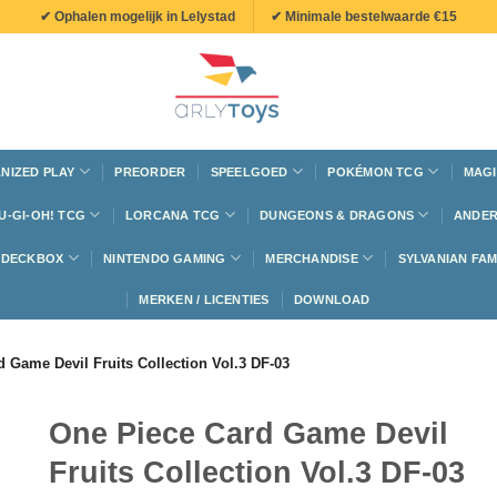
✔ Ophalen mogelijk in Lelystad
✔ Minimale bestelwaarde €15
NIZED PLAY
PREORDER
SPEELGOED
POKÉMON TCG
MAGI
U-GI-OH! TCG
LORCANA TCG
DUNGEONS & DRAGONS
ANDER
N DECKBOX
NINTENDO GAMING
MERCHANDISE
SYLVANIAN FAM
MERKEN / LICENTIES
DOWNLOAD
 Game Devil Fruits Collection Vol.3 DF-03
One Piece Card Game Devil
Fruits Collection Vol.3 DF-03