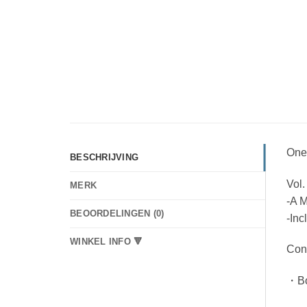
One 
BESCHRIJVING
Vol.
MERK
-A M
BEOORDELINGEN (0)
-In
WINKEL INFO 🔻
Con
・Bo