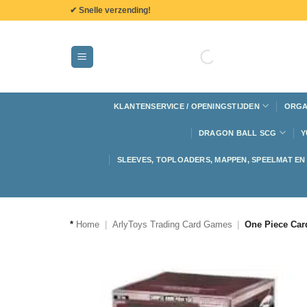
de
✔ Snelle verzending!
inhoud
KLANTENSERVICE / OPENINGSTIJDEN
ORGA
DRAGON BALL SCG
Y
SLEEVES, TOPLOADERS, MAPPEN, SPEELMAT E
*
Home
|
ArlyToys Trading Card Games
|
One Piece Card