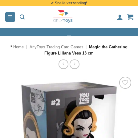
✔ Snelle verzending!
de
inhoud
*
Home
|
ArlyToys Trading Card Games
|
Magic the Gathering
Figure Liliana Vess 13 cm