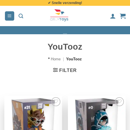
✔ Snelle verzending!
de
inhoud
YouTooz
*
Home
|
YouTooz
FILTER