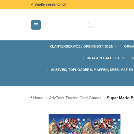
de
✔ Snelle verzending!
inhoud
KLANTENSERVICE / OPENINGSTIJDEN
ORGA
DRAGON BALL SCG
Y
SLEEVES, TOPLOADERS, MAPPEN, SPEELMAT E
*
Home
|
ArlyToys Trading Card Games
|
Super Mario B