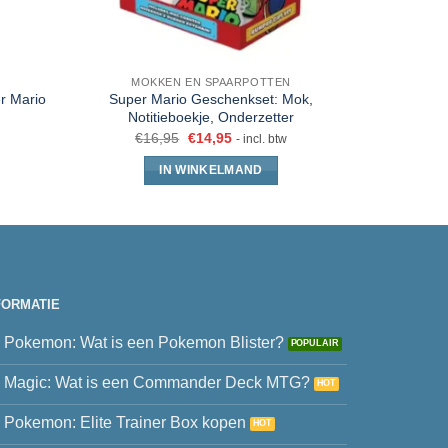
N
MOKKEN EN SPAARPOTTEN
CADEA
r Mario
Super Mario Geschenkset: Mok,
Tegeltje
Notitieboekje, Onderzetter
T
€
16,95
€
14,95
- incl. btw
IN WINKELMAND
FORMATIE
Pokemon: Wat is een Pokemon Blister?
Magic: Wat is een Commander Deck MTG?
Pokemon: Elite Trainer Box kopen