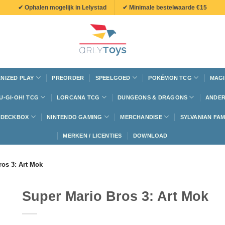
✔ Ophalen mogelijk in Lelystad
✔ Minimale bestelwaarde €15
NIZED PLAY
PREORDER
SPEELGOED
POKÉMON TCG
MAGI
U-GI-OH! TCG
LORCANA TCG
DUNGEONS & DRAGONS
ANDER
N DECKBOX
NINTENDO GAMING
MERCHANDISE
SYLVANIAN FAM
MERKEN / LICENTIES
DOWNLOAD
ros 3: Art Mok
Super Mario Bros 3: Art Mok